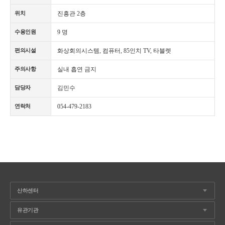
진흥관 2층
위치
9 명
수용인원
화상회의시스템, 컴퓨터, 85인치 TV, 타블렛
편의시설
실내 흡연 금지
주의사항
김민수
담당자
054-479-2183
연락처