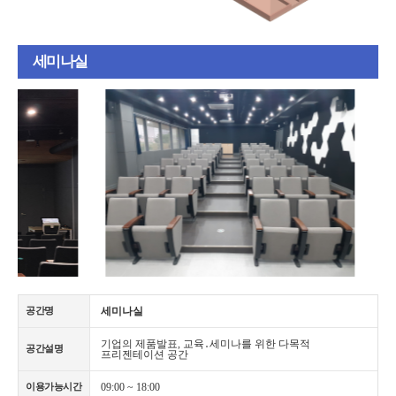
세미나실
세미나실
공간명
기업의 제품발표, 교육․세미나를 위한 다목적
공간설명
프리젠테이션 공간
09:00 ~ 18:00
이용가능시간