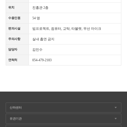
진흥관 2층
위치
54 명
수용인원
빔프로젝트, 컴퓨터, 교탁, 타블렛, 무선 마이크
편의시설
실내 흡연 금지
주의사항
김민수
담당자
054-479-2183
연락처