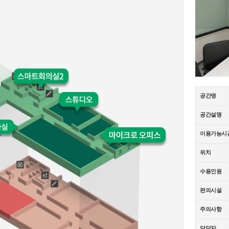
공간명
공간설명
이용가능시
위치
수용인원
편의시설
주의사항
담당자