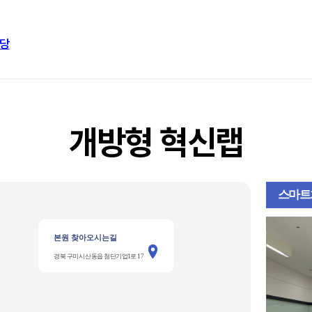
당
개방형 혁신랩
스마트
본원 찾아오시는길
경북 구미시 산동읍 첨단기업1로 17