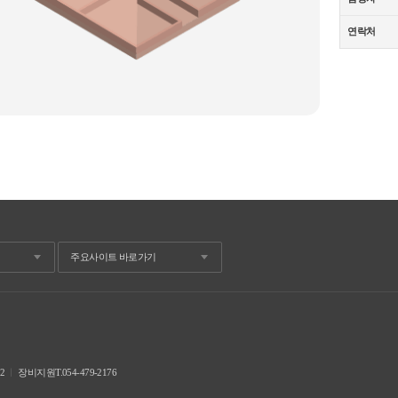
연락처
02
ㅣ
장비지원T.054-479-2176