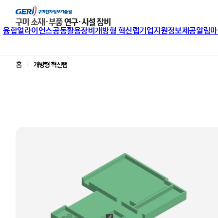
융합얼라이언스
공동활용장비
개방형 혁신랩
기업지원
정보제공
알림마
개방형 혁신랩
홈