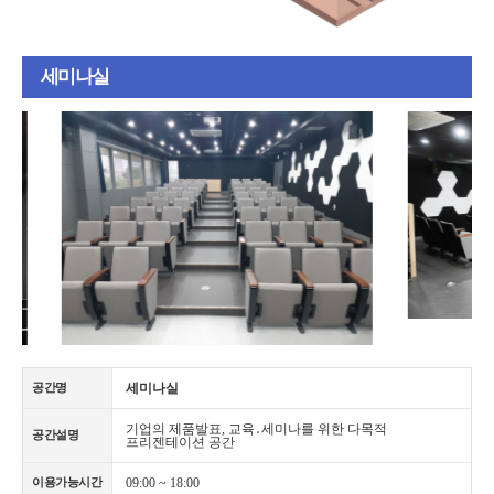
세미나실
세미나실
공간명
기업의 제품발표, 교육․세미나를 위한 다목적
공간설명
프리젠테이션 공간
09:00 ~ 18:00
이용가능시간