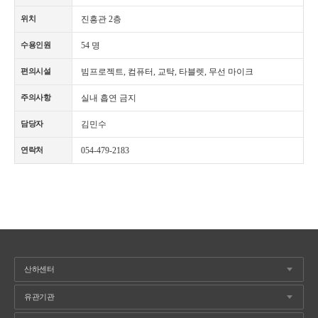
진흥관 2층
위치
54 명
수용인원
빔프로젝트, 컴퓨터, 교탁, 타블렛, 무선 마이크
편의시설
실내 흡연 금지
주의사항
김민수
담당자
054-479-2183
연락처