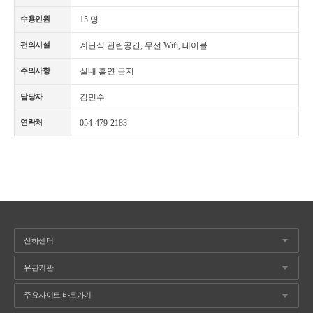
15 명
수용인원
계단식 관란공간, 무선 Wifi, 테이블
편의시설
실내 흡연 금지
주의사항
김민수
담당자
054-479-2183
연락처