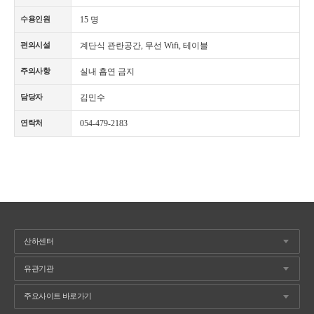
15 명
수용인원
계단식 관란공간, 무선 Wifi, 테이블
편의시설
실내 흡연 금지
주의사항
김민수
담당자
054-479-2183
연락처