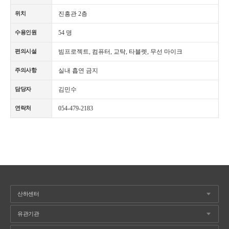
진흥관 2층
위치
54 명
수용인원
빔프로젝트, 컴퓨터, 교탁, 타블렛, 무선 마이크
편의시설
실내 흡연 금지
주의사항
김민수
담당자
054-479-2183
연락처