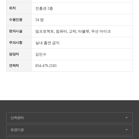
진흥관 2층
위치
54 명
수용인원
빔프로젝트, 컴퓨터, 교탁, 타블렛, 무선 마이크
편의시설
실내 흡연 금지
주의사항
김민수
담당자
054-479-2183
연락처