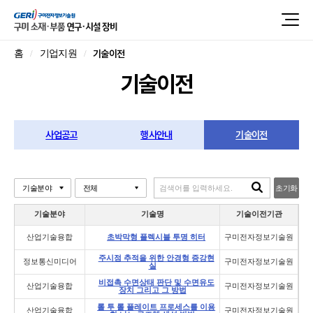
기술이전
홈
기업지원
기술이전
사업공고
행사안내
기술이전
초기화
기술분야
기술명
기술이전기관
산업기술융합
초박막형 플렉시블 투명 히터
구미전자정보기술원
주시점 추적을 위한 안경형 증강현
정보통신미디어
구미전자정보기술원
실
비접촉 수면상태 판단 및 수면유도
산업기술융합
구미전자정보기술원
장치 그리고 그 방법
롤 투 롤 플레이트 프로세스를 이용
산업기술융합
구미전자정보기술원