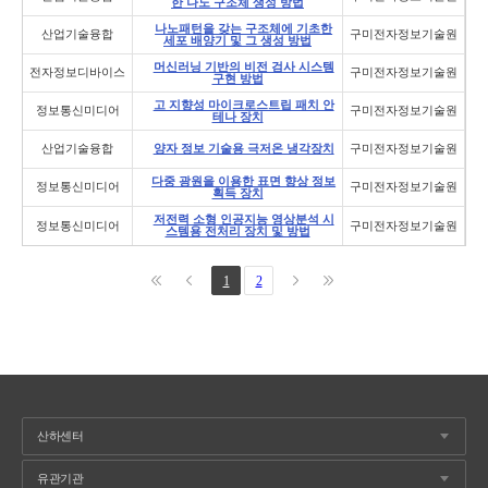
한 나노 구조체 생성 방법
나노패턴을 갖는 구조체에 기초한
산업기술융합
구미전자정보기술원
세포 배양기 및 그 생성 방법
머신러닝 기반의 비전 검사 시스템
전자정보디바이스
구미전자정보기술원
구현 방법
고 지향성 마이크로스트립 패치 안
정보통신미디어
구미전자정보기술원
테나 장치
산업기술융합
양자 정보 기술용 극저온 냉각장치
구미전자정보기술원
다중 광원을 이용한 표면 향상 정보
정보통신미디어
구미전자정보기술원
획득 장치
저전력 소형 인공지능 영상분석 시
정보통신미디어
구미전자정보기술원
스템용 전처리 장치 및 방법
1
2