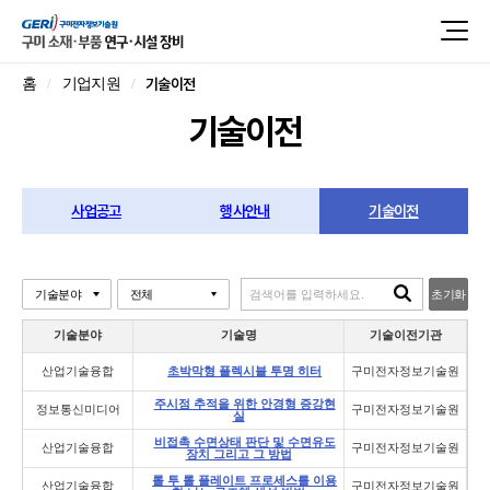
기술이전
홈
기업지원
기술이전
사업공고
행사안내
기술이전
초기화
기술분야
기술명
기술이전기관
산업기술융합
초박막형 플렉시블 투명 히터
구미전자정보기술원
주시점 추적을 위한 안경형 증강현
정보통신미디어
구미전자정보기술원
실
비접촉 수면상태 판단 및 수면유도
산업기술융합
구미전자정보기술원
장치 그리고 그 방법
롤 투 롤 플레이트 프로세스를 이용
산업기술융합
구미전자정보기술원