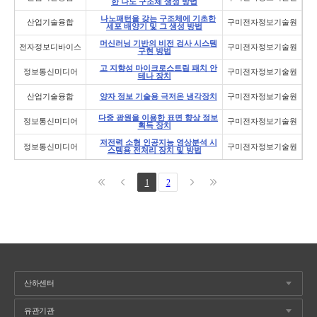
한 나노 구조체 생성 방법
나노패턴을 갖는 구조체에 기초한
산업기술융합
구미전자정보기술원
세포 배양기 및 그 생성 방법
머신러닝 기반의 비전 검사 시스템
전자정보디바이스
구미전자정보기술원
구현 방법
고 지향성 마이크로스트립 패치 안
정보통신미디어
구미전자정보기술원
테나 장치
산업기술융합
양자 정보 기술용 극저온 냉각장치
구미전자정보기술원
다중 광원을 이용한 표면 향상 정보
정보통신미디어
구미전자정보기술원
획득 장치
저전력 소형 인공지능 영상분석 시
정보통신미디어
구미전자정보기술원
스템용 전처리 장치 및 방법
1
2