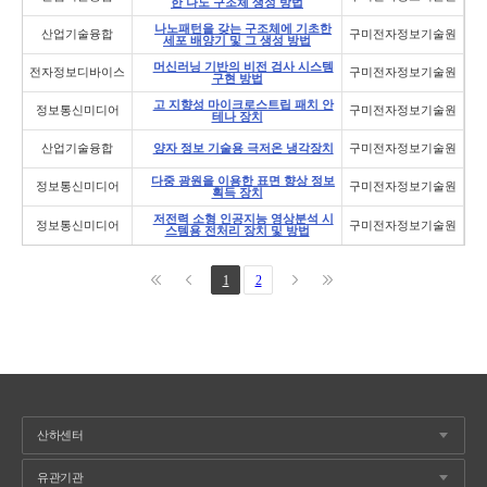
한 나노 구조체 생성 방법
나노패턴을 갖는 구조체에 기초한
산업기술융합
구미전자정보기술원
세포 배양기 및 그 생성 방법
머신러닝 기반의 비전 검사 시스템
전자정보디바이스
구미전자정보기술원
구현 방법
고 지향성 마이크로스트립 패치 안
정보통신미디어
구미전자정보기술원
테나 장치
산업기술융합
양자 정보 기술용 극저온 냉각장치
구미전자정보기술원
다중 광원을 이용한 표면 향상 정보
정보통신미디어
구미전자정보기술원
획득 장치
저전력 소형 인공지능 영상분석 시
정보통신미디어
구미전자정보기술원
스템용 전처리 장치 및 방법
1
2