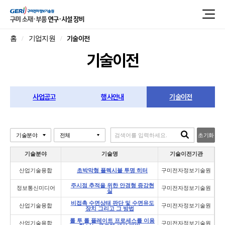
기술이전
홈
기업지원
기술이전
사업공고
행사안내
기술이전
초기화
기술분야
기술명
기술이전기관
산업기술융합
초박막형 플렉시블 투명 히터
구미전자정보기술원
주시점 추적을 위한 안경형 증강현
정보통신미디어
구미전자정보기술원
실
비접촉 수면상태 판단 및 수면유도
산업기술융합
구미전자정보기술원
장치 그리고 그 방법
롤 투 롤 플레이트 프로세스를 이용
산업기술융합
구미전자정보기술원